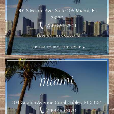
901 S Miami Ave, Suite 105 Miami, FL
33130
(786) 851-2501
MOSTRA SULLA MAPPA
VIRTUAL TOUR OF THE STORE
Miami
104 Giralda Avenue Coral Gables, FL 33134
(786) 495 2170