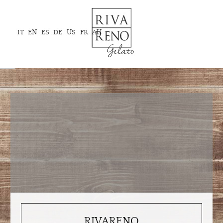
IT
EN
ES
DE
US
FR
AU
RIVARENO