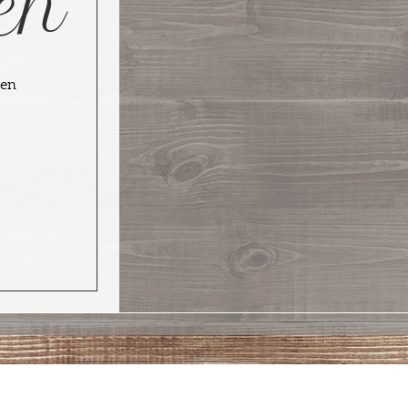
en
hen