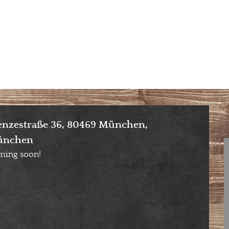
enzestraße 36, 80469 München,
ünchen
ming soon!