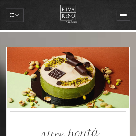
IT
Altre bontà