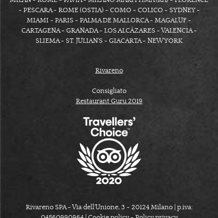
MILAN - ROME - PAVIA - MILANO MARITTIMA (RA) - FLORENCE
- PESCARA - ROME (OSTIA) - COMO - COLICO - SYDNEY -
MIAMI - PARIS - PALMA DE MALLORCA - MAGALUF -
CARTAGENA - GRANADA - LOS ALCÁZARES - VALENCIA -
SLIEMA - ST. JULIAN'S - GIACARTA - NEW YORK
Rivareno
Consigliato
Restaurant Guru 2019
Rivareno SPA - Via dell'Unione, 3 - 20124 Milano | p.iva:
04560990964 |
Cookie policy
-
Policy privacy