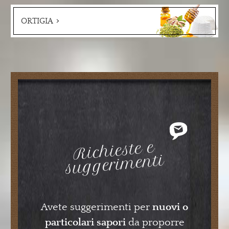
ORTIGIA
Richieste e
suggeri
menti
Avete suggerimenti per
nuovi o
particolari sapori
da proporre