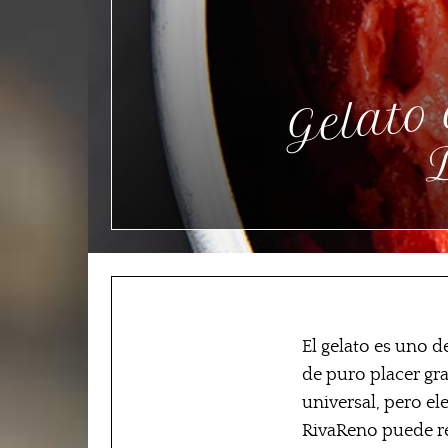
D
El gelato es uno 
de puro placer gra
universal, pero el
RivaReno puede rep