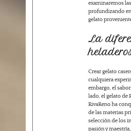
examinaremos las d
profundizando en l
gelato proveniente
La difere
heladero
Crear gelato caser
cualquiera experi
embargo, el sabor 
lado, el gelato de 
RivaReno ha conqu
de las materias pr
selección de los i
pasión y maestría,