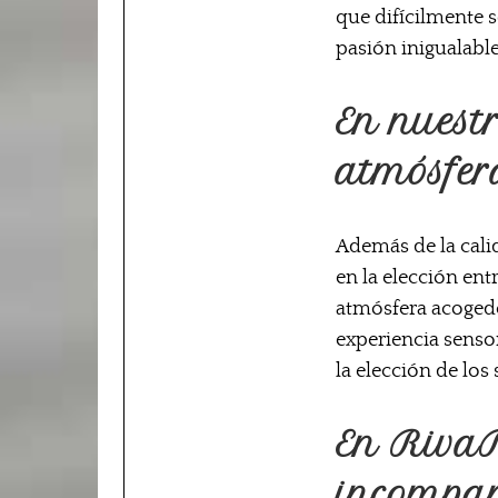
que difícilmente 
pasión inigualable
En nuest
atmósfer
Además de la cali
en la elección ent
atmósfera acogedo
experiencia sensor
la elección de los
En RivaR
incompar