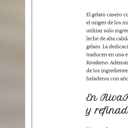
El gelato casero c
el origen de los 
utilizar solo ingr
leche de alta cal
gelato. La dedicac
traducen en una ex
RivaReno. Además,
de los ingrediente
heladeros con año
En RivaR
y refinad