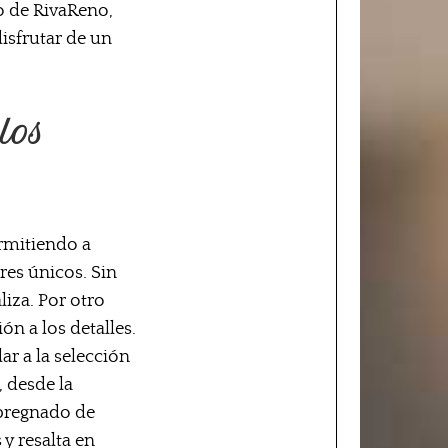
to de RivaReno,
disfrutar de un
los
ermitiendo a
res únicos. Sin
liza. Por otro
ón a los detalles.
r a la selección
, desde la
mpregnado de
 y resalta en