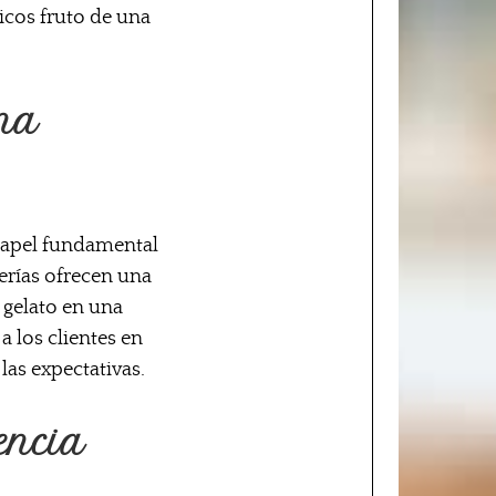
icos fruto de una
una
 papel fundamental
terías ofrecen una
 gelato en una
a los clientes en
las expectativas.
encia