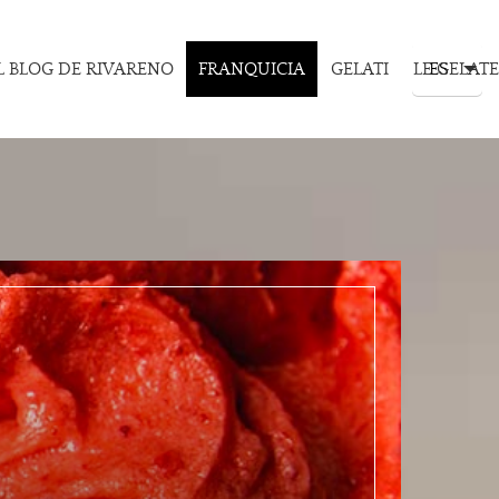
L BLOG DE RIVARENO
FRANQUICIA
GELATI
LE GELATE
ES
IT
ES
AU