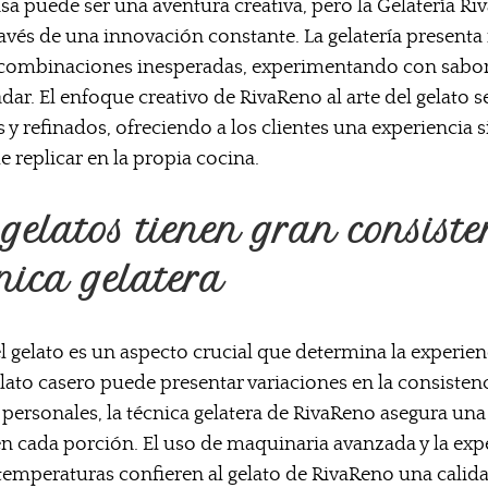
sa puede ser una aventura creativa, pero la Gelatería Ri
través de una innovación constante. La gelatería present
 combinaciones inesperadas, experimentando con sabo
dar. El enfoque creativo de RivaReno al arte del gelato s
 y refinados, ofreciendo a los clientes una experiencia 
 de replicar en la propia cocina.
gelatos tienen gran consiste
nica gelatera
l gelato es un aspecto crucial que determina la experienc
elato casero puede presentar variaciones en la consiste
 personales, la técnica gelatera de RivaReno asegura una
n cada porción. El uso de maquinaria avanzada y la expe
emperaturas confieren al gelato de RivaReno una calida