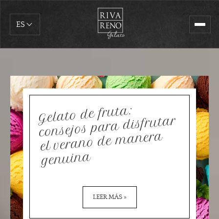
ES
Gelato de fruta:
el verano de
consejos para disfrutar
manera
genuina
LEER MÁS »