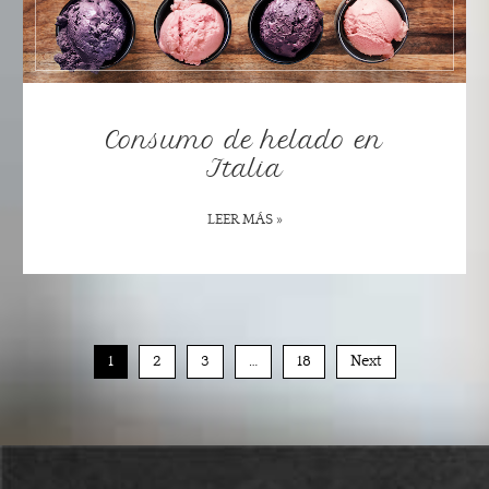
Consumo de helado en
Italia
LEER MÁS »
1
2
3
…
18
Next