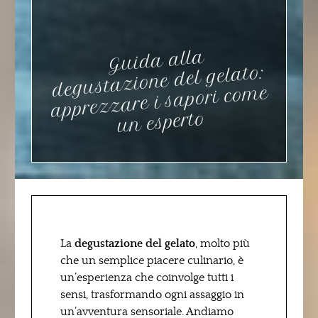
Guida alla
apprezzare i sapori co
degustazione del gelato:
me
un esperto
La
degustazione del gelato
, molto più
che un semplice piacere culinario, è
un’esperienza che coinvolge tutti i
sensi, trasformando ogni assaggio in
un’avventura sensoriale. Andiamo