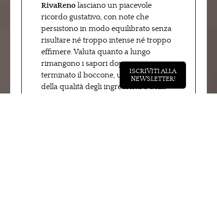
RivaReno
lasciano un piacevole
ricordo gustativo, con note che
persistono in modo equilibrato senza
risultare né troppo intense né troppo
effimere. Valuta quanto a lungo
rimangono i sapori dopo aver
ISCRIVITI ALLA
terminato il boccone, un indicatore
NEWSLETTER!
della qualità degli ingredienti e della
maestria nella preparazione.
L’abbinamento con
toppings e bevande
Se il gelato è servito con toppings
come salse, granella di nocciole o
frutta fresca, esplora anche questi
elementi per arricchire ulteriormente