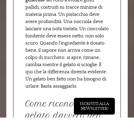
generose
servono a evitare gusti
pallidi, costruiti su tracce minime di
materia prima. Un pistacchio deve
avere profondità. Una nocciola deve
lasciare una nota tostata. Un cioccolato
fondente deve essere netto, non solo
scuro. Quando l’ingrediente è dosato
bene, il sapore non arriva come un
colpo di zucchero: si apre, rimane,
cambia mentre il gelato si scioglie. È
qui che la differenza diventa evidente.
Un gelato ben fatto non ha bisogno di
urlare. Basta assaggiarlo.
Come riconoscere un
ISCRIVITI ALLA
NEWSLETTER!
gelato davvero ben
fatto a Milano