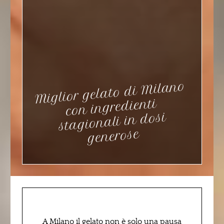
Miglior gelato di
Milano
con ingredienti
stagionali in dosi
generose
A Milano il gelato non è solo una pausa