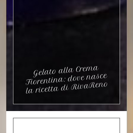
Gelato alla Cre
ma
la ricetta di
Riva
Fiorentina: dove nasce
Reno