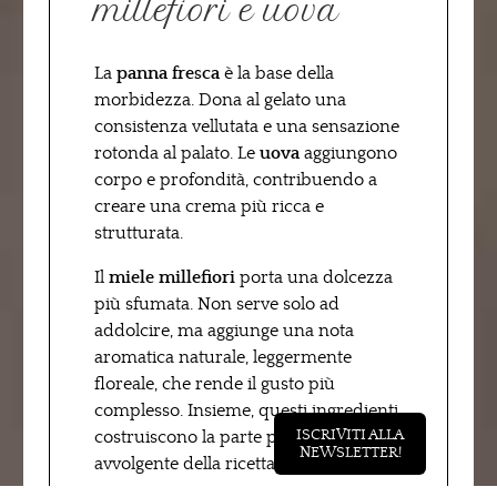
millefiori e uova
La
panna fresca
è la base della
morbidezza. Dona al gelato una
consistenza vellutata e una sensazione
rotonda al palato. Le
uova
aggiungono
corpo e profondità, contribuendo a
creare una crema più ricca e
strutturata.
Il
miele millefiori
porta una dolcezza
più sfumata. Non serve solo ad
addolcire, ma aggiunge una nota
aromatica naturale, leggermente
floreale, che rende il gusto più
complesso. Insieme, questi ingredienti
ISCRIVITI ALLA
costruiscono la parte più cremosa e
NEWSLETTER!
avvolgente della ricetta.