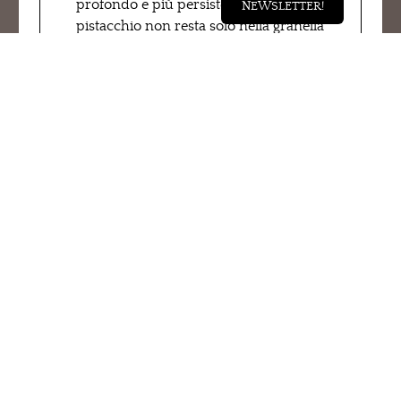
profondo e più persistente, perché il
NEWSLETTER!
pistacchio non resta solo nella granella
pralinata, ma entra anche come
crema. La stratificazione permette di
incontrare sapori e consistenze
diverse nello stesso assaggio. La base
alla panna e ricotta resta morbida, il
miele arrotonda, l’arancio profuma, il
pistacchio aggiunge intensità e una
parte più golosa.
Che sapore ha
Ortigia
Ortigia RivaReno
ha un sapore
cremoso, ricco e mediterraneo. La
prima sensazione è morbida, legata