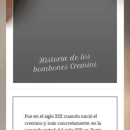
Historia de los
bo
mbones Cre
mini
Fue en el siglo XIX cuando nació el
cremino y, más concretamente, en la