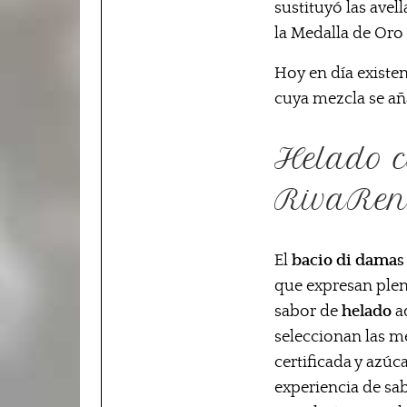
sustituyó las avel
la Medalla de Oro 
Hoy en día existen
cuya mezcla se añ
Helado c
RivaRen
El
bacio di dama
que expresan plen
sabor de
helado
a
seleccionan las m
certificada y azúc
experiencia de sa