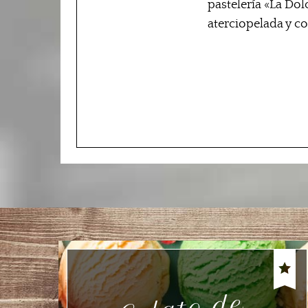
pastelería «La Dol
aterciopelada y co