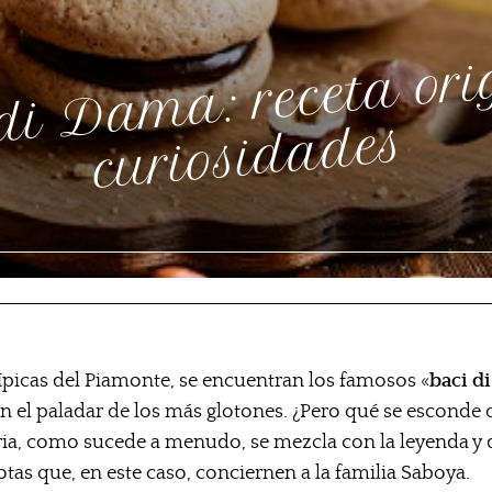
ac
d
: rec
or
g
a
ur
os
des
 típicas del Piamonte, se encuentran los famosos «
baci d
an el paladar de los más glotones. ¿Pero qué se esconde 
ia, como sucede a menudo, se mezcla con la leyenda y d
as que, en este caso, conciernen a la familia Saboya.