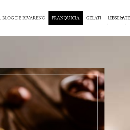
L BLOG DE RIVARENO
FRANQUICIA
GELATI
LE GELATE
ES
IT
EN
ES
AU