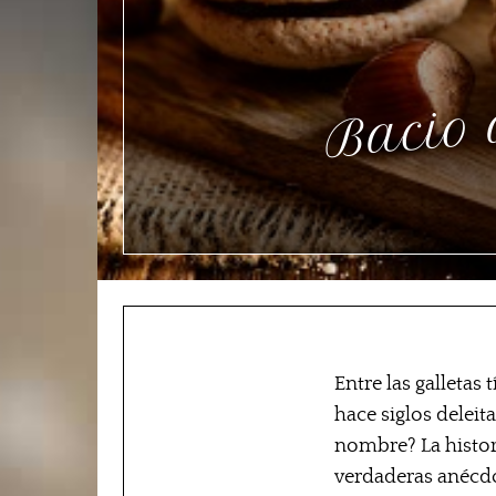
a
Entre las galletas
hace siglos deleit
nombre? La histor
verdaderas anécdot