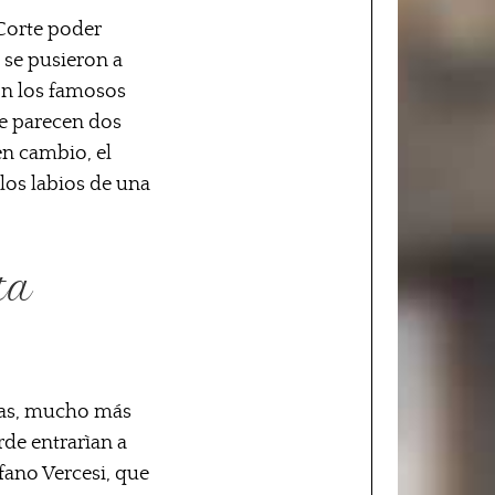
 Corte poder
 se pusieron a
ron los famosos
ue parecen dos
en cambio, el
los labios de una
ta
sas, mucho más
rde entrarìan a
fano Vercesi, que