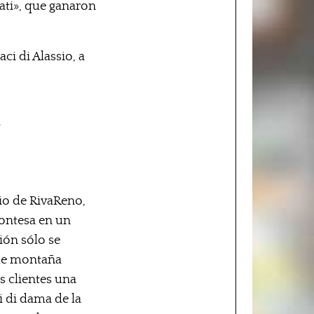
rati», que ganaron
ci di Alassio, a
io de RivaReno,
montesa en un
ión sólo se
 de montaña
s clientes una
i di dama de la