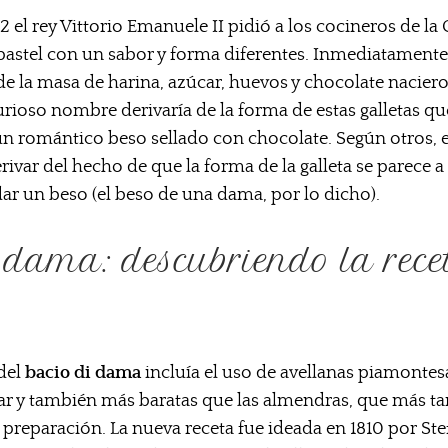
2 el rey Vittorio Emanuele II pidió a los cocineros de la
astel con un sabor y forma diferentes. Inmediatamente
r de la masa de harina, azúcar, huevos y chocolate nacie
urioso nombre derivaría de la forma de estas galletas q
un romántico beso sellado con chocolate. Según otros, 
var del hecho de que la forma de la galleta se parece a 
ar un beso (el beso de una dama, por lo dicho).
 dama: descubriendo la rece
 del
bacio di dama
incluía el uso de avellanas piamonte
rar y también más baratas que las almendras, que más ta
 preparación. La nueva receta fue ideada en 1810 por Ste