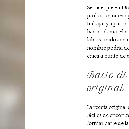
Se dice que en 185
probar un nuevo p
trabajar y a parti
baci di dama. El c
labios unidos en 
nombre podría deri
chica a punto de d
Bacio di
original
La
receta
original
fáciles de encont
formar parte de la