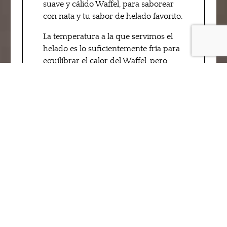
suave y cálido Waffel, para saborear
con nata y tu sabor de helado favorito.
La temperatura a la que servimos el
helado es lo suficientemente fría para
equilibrar el calor del Waffel, pero
nunca helada, de manera que en cada
bocado se pueda disfrutar
plenamente de la perfecta armonía
entre la cremosidad y lo crujiente.